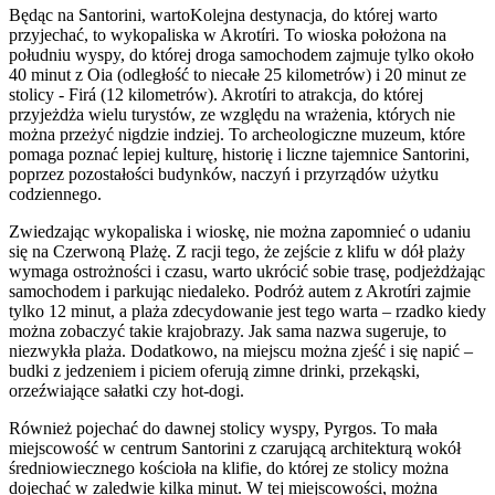
Będąc na Santorini, wartoKolejna destynacja, do której warto
przyjechać, to wykopaliska w Akrotíri. To wioska położona na
południu wyspy, do której droga samochodem zajmuje tylko około
40 minut z Oia (odległość to niecałe 25 kilometrów) i 20 minut ze
stolicy - Firá (12 kilometrów). Akrotíri to atrakcja, do której
przyjeżdża wielu turystów, ze względu na wrażenia, których nie
można przeżyć nigdzie indziej. To archeologiczne muzeum, które
pomaga poznać lepiej kulturę, historię i liczne tajemnice Santorini,
poprzez pozostałości budynków, naczyń i przyrządów użytku
codziennego.
Zwiedzając wykopaliska i wioskę, nie można zapomnieć o udaniu
się na Czerwoną Plażę. Z racji tego, że zejście z klifu w dół plaży
wymaga ostrożności i czasu, warto ukrócić sobie trasę, podjeżdżając
samochodem i parkując niedaleko. Podróż autem z Akrotíri zajmie
tylko 12 minut, a plaża zdecydowanie jest tego warta – rzadko kiedy
można zobaczyć takie krajobrazy. Jak sama nazwa sugeruje, to
niezwykła plaża. Dodatkowo, na miejscu można zjeść i się napić –
budki z jedzeniem i piciem oferują zimne drinki, przekąski,
orzeźwiające sałatki czy hot-dogi.
Również pojechać do dawnej stolicy wyspy, Pyrgos. To mała
miejscowość w centrum Santorini z czarującą architekturą wokół
średniowiecznego kościoła na klifie, do której ze stolicy można
dojechać w zaledwie kilka minut. W tej miejscowości, można