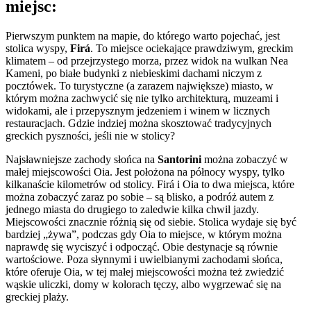
miejsc:
Pierwszym punktem na mapie, do którego warto pojechać, jest
stolica wyspy,
Firá
. To miejsce ociekające prawdziwym, greckim
klimatem – od przejrzystego morza, przez widok na wulkan Nea
Kameni, po białe budynki z niebieskimi dachami niczym z
pocztówek. To turystyczne (a zarazem największe) miasto, w
którym można zachwycić się nie tylko architekturą, muzeami i
widokami, ale i przepysznym jedzeniem i winem w licznych
restauracjach. Gdzie indziej można skosztować tradycyjnych
greckich pyszności, jeśli nie w stolicy?
Najsławniejsze zachody słońca na
Santorini
można zobaczyć w
małej miejscowości Oia. Jest położona na północy wyspy, tylko
kilkanaście kilometrów od stolicy. Firá i Oia to dwa miejsca, które
można zobaczyć zaraz po sobie – są blisko, a podróż autem z
jednego miasta do drugiego to zaledwie kilka chwil jazdy.
Miejscowości znacznie różnią się od siebie. Stolica wydaje się być
bardziej „żywa”, podczas gdy Oia to miejsce, w którym można
naprawdę się wyciszyć i odpocząć. Obie destynacje są równie
wartościowe. Poza słynnymi i uwielbianymi zachodami słońca,
które oferuje Oia, w tej małej miejscowości można też zwiedzić
wąskie uliczki, domy w kolorach tęczy, albo wygrzewać się na
greckiej plaży.