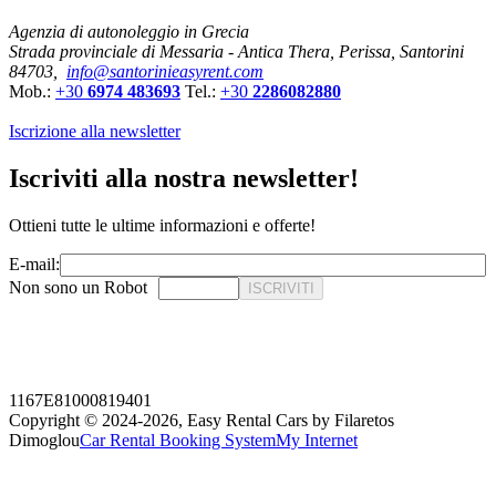
Agenzia di autonoleggio in Grecia
Strada provinciale di Messaria - Antica Thera, Perissa, Santorini
84703,
info@santorinieasyrent.com
Mob.:
+30
6974 483693
Tel.:
+30
2286082880
Iscrizione alla newsletter
Iscriviti alla nostra newsletter!
Ottieni tutte le ultime informazioni e offerte!
E-mail:
Non sono un Robot
ISCRIVITI
1167E81000819401
Copyright © 2024-2026,
Easy Rental Cars by Filaretos
Dimoglou
Car Rental Booking System
My Internet