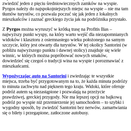
zwiedzić jeden z pięciu średniowiecznych zamków na wyspie.
Pyrgos należy do najspokojniejszych miejsc na wyspie – nie ma tam
tłumów turystów, co pozwala poczuć się jak jeden z lokalnych
mieszkańców i zaznać greckiego życia jak na podróżnika przystało.
Z
Pyrgos
można wyruszyć w krótką trasę na Profitis Ilias –
najwyższy punkt wyspy, na który warto wejść dla niezapomnianych
widoków i klasztoru z osiemnastego wieku położonego na samym
szczycie, który jest otwarty dla turystów. W tej okolicy Santorini (w
pobliżu najwyższego punktu i dawnej stolicy) znajduje się wiele
winnic, w których można popróbować nowych smaków,
dowiedzieć się czegoś o tradycji wina na wyspie i porozmawiać z
mieszkańcami.
Wypożyczając auto na Santorini
i zwiedzając te wszystkie
miejsca, trzeba być przygotowanym na to, że każda minuta podróży
to minuta zachwytu nad pięknem tego kraju. Widoki, które oferuje
podróż autem są niezastąpione i pozwalają na przeżycie
prawdziwej, greckiej przygody. Nie ma lepszej opcji na bajkową
podróż po wyspie niż przemierzenie jej samochodem – to szybki i
wygodny sposób, by zwiedzić Santorini bez nerwów, zamartwiania
się o bilety i przegapione, zatłoczone autobusy.