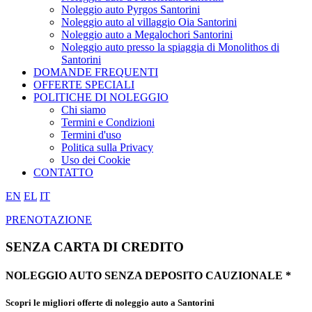
Noleggio auto Pyrgos Santorini
Noleggio auto al villaggio Oia Santorini
Noleggio auto a Megalochori Santorini
Noleggio auto presso la spiaggia di Monolithos di
Santorini
DOMANDE FREQUENTI
OFFERTE SPECIALI
POLITICHE DI NOLEGGIO
Chi siamo
Termini e Condizioni
Termini d'uso
Politica sulla Privacy
Uso dei Cookie
CONTATTO
EN
EL
IT
PRENOTAZIONE
SENZA CARTA DI CREDITO
NOLEGGIO AUTO
SENZA
DEPOSITO CAUZIONALE *
Scopri le migliori offerte
di noleggio auto a Santorini