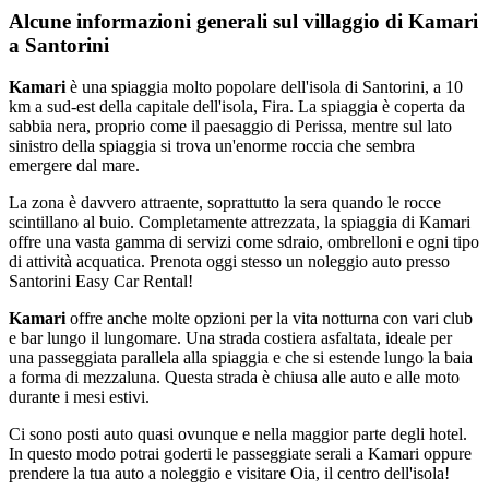
Alcune informazioni generali sul villaggio di Kamari
a Santorini
Kamari
è una spiaggia molto popolare dell'isola di Santorini, a 10
km a sud-est della capitale dell'isola, Fira. La spiaggia è coperta da
sabbia nera, proprio come il paesaggio di Perissa, mentre sul lato
sinistro della spiaggia si trova un'enorme roccia che sembra
emergere dal mare.
La zona è davvero attraente, soprattutto la sera quando le rocce
scintillano al buio. Completamente attrezzata, la spiaggia di Kamari
offre una vasta gamma di servizi come sdraio, ombrelloni e ogni tipo
di attività acquatica. Prenota oggi stesso un noleggio auto presso
Santorini Easy Car Rental!
Kamari
offre anche molte opzioni per la vita notturna con vari club
e bar lungo il lungomare. Una strada costiera asfaltata, ideale per
una passeggiata parallela alla spiaggia e che si estende lungo la baia
a forma di mezzaluna. Questa strada è chiusa alle auto e alle moto
durante i mesi estivi.
Ci sono posti auto quasi ovunque e nella maggior parte degli hotel.
In questo modo potrai goderti le passeggiate serali a Kamari oppure
prendere la tua auto a noleggio e visitare Oia, il centro dell'isola!