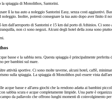
 la spiaggia di Monolithos, Santorini.
are lì la tua auto a noleggio Santorini Easy, senza costi aggiuntivi. Bas
l noleggio. Inoltre, potresti consegnare la tua auto dopo aver finito il n
, 5 km dall'aeroporto di Santorini e 15 km dal porto di Athinios. Ci sono
 tranquilla, non ci sono negozi. Alcuni degli hotel della zona sono piutto
ni.
thos
cque basse e la sabbia nera. Questa spiaggia è principalmente preferita da
gno per bambini sul mare.
re attività sportive. Ci sono molte taverne, alcuni hotel, caffè, minima
smo sulla spiaggia. La spiaggia di Monolithos può essere vista dall'aereo
alle acque basse e all'area giochi che la rendono adatta ai bambini piccol
con sabbia scura e acque completamente limpide. Una parte è organizzata
 campo da pallavolo che offrono lunghi momenti di coinvolgimento per t