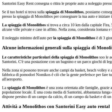
Santorini Easy Rent consegna o ritira le proprie auto a noleggio presso
Se il tuo hotel si trova sulla
spiaggia di Monolithos
, possiamo consegn
presso la spiaggia di Monolithos per consegnare la tua auto e iniziare i
La spiaggia di Monolithos
si trova a circa 10 km dalla capitale Fira
alcune ville private e case in affitto. Nella zona, considerata lontana e
Il noleggio minimo dell'auto per
la spiaggia di Monolithos
è di 3 gior
Alcune informazioni generali sulla spiaggia di Monoli
Le caratteristiche particolari della spiaggia di Monolithos
soo le a
Santorini. C'è una postazione con un bagnino e un parco giochi di le
Nella zona si possono trovare anche campi da basket, beach volley e alt
fabbrica di pomodori Nomikos è ciò che la gente preferisce per fare turi
all'aeroporto.
La
spiaggia di Monolithos
è una zona orientata alle famiglie, grazie 
popolazione locale. È una costa media di Santorini, abbastanza lunga 
dispone persino di un campo da calcio, di un campo da basket e di un
Attività a Monolithos con Santorini Easy auto rental