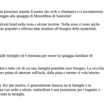
ta prenotare tramite il nostro sito web o chiamarci e ci incontreremo
oleggio alla spiaggia di Monolithos di Santorini!
 alcuni hotel nella zona e alcune taverne. Nella zona ci sono anche
sto popolari e offrono tutte strutture all’insegna della modernità.
lle famiglie ed è rinomata per essere la spiaggia familiare di
rket e tutto ciò di cui una famiglia potrebbe aver bisogno. La vecchia
 prima di atterrare sull'isola, dalla pista o mentre si vola intorno
i. Per tale motivo, è generalmente famosa tra le famiglie e la
 con sedie a sdraio, ombrelloni e una postazione per i bagnini, e
utta la famiglia.