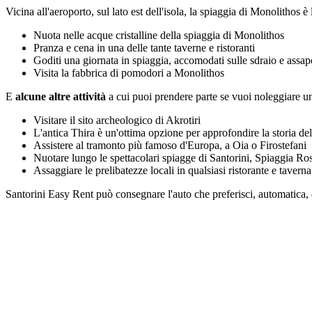
Vicina all'aeroporto, sul lato est dell'isola, la spiaggia di Monolithos è 
Nuota nelle acque cristalline della spiaggia di Monolithos
Pranza e cena in una delle tante taverne e ristoranti
Goditi una giornata in spiaggia, accomodati sulle sdraio e assa
Visita la fabbrica di pomodori a Monolithos
E
alcune altre attività
a cui puoi prendere parte se vuoi noleggiare un
Visitare il sito archeologico di Akrotiri
L'antica Thira è un'ottima opzione per approfondire la storia dell
Assistere al tramonto più famoso d'Europa, a Oia o Firostefani
Nuotare lungo le spettacolari spiagge di Santorini, Spiaggia Ro
Assaggiare le prelibatezze locali in qualsiasi ristorante e taverna
Santorini Easy Rent può consegnare l'auto che preferisci, automatica, d