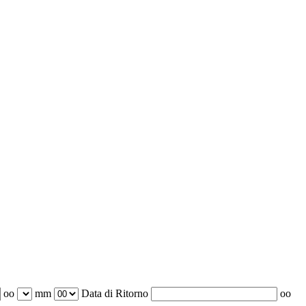
oo
mm
Data di Ritorno
oo